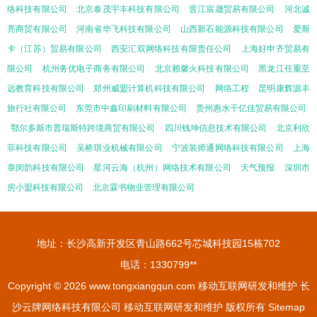
络科技有限公司
北京泰茂宇丰科技有限公司
晋江宸晟贸易有限公司
河北诚
亮商贸有限公司
河南省华飞科技有限公司
山西新石能源科技有限公司
爱斯
卡（江苏）贸易有限公司
西安汇双网络科技有限责任公司
上海好申齐贸易有
限公司
杭州务优电子商务有限公司
北京赖馨火科技有限公司
黑龙江任重至
远教育科技有限公司
郑州威盟计算机科技有限公司
网络工程
昆明康辉源丰
旅行社有限公司
东莞市中鑫印刷材料有限公司
贵州惠水千亿佳贸易有限公司
鄂尔多斯市普瑞斯特跨境商贸有限公司
四川钱坤信息技术有限公司
北京利欣
菲科技有限公司
吴桥琪业机械有限公司
宁波装师通网络科技有限公司
上海
章闵韵科技有限公司
星河云海（杭州）网络技术有限公司
天气预报
深圳市
房小盟科技有限公司
北京霖书物业管理有限公司
地址：长沙高新开发区青山路662号芯城科技园15栋702
电话：1330799**
Copyright © 2026
www.tongxiangqun.com
移动互联网研发和维护
长
沙云牌网络科技有限公司
移动互联网研发和维护
版权所有
Sitemap