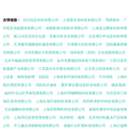
友情链接：
武汉控品科技有限公司
上海晨良裕科技有限公司
周易算命
广
州星辰热能股份有限公司
成都新徕光电技术有限公司
上海道点网络科技有限
公司
紫山马氏宗祠文化园
宜春兴发实业有限公司
北京博亿申信息科技有限
公司
天津鑫邦晟隆电机修造有限公司
天津康久科技有限公司
沈阳鑫银碧物
流有限公司
大同市康欣大药房有限公司
花样创意（深圳）文化传媒有限公司
北京中融鼎信投资管理有限公司
金华市婺城区阿鱼电子商务商行
江苏汉皇世
家健康产业有限公司
江苏嘉丰化学股份有限公司
北京景义科技有限公司
办
公设备
海南电影网
花岗岩
上海誉影环保科技有限公司
汽车销售
上海钧
德京商贸有限公司
消防技术服务
重庆事业通信息科技有限公司
建设集团
福州市仓山区亨泰贸易有限公司
上海柠邢楠网络科技有限公司
河北安祥工程
项目咨询有限公司
上海名枭环保科技有限公司
郑州章侠软件科技有限公司
北京敏鹏科技有限公司
上海厉哲网络科技有限公司
诸城市晟华环保设备有限
公司
上海丙亿投资管理有限公司
技术研究
服饰
北京鸿兴旺鑫农产品有限
公司
平江鑫垚卓能新能源有限公司
成都行云旷视科技有限公司
上海亿选网